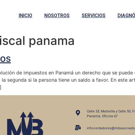
INICIO
NOSOTROS
SERVICIOS
DIAGNÓ
fiscal panama
tos
ución de impuestos en Panamá un derecho que se puede eje
a segunda si la persona tiene un saldo a favor. En este ar
]
Calle 53, Marbella y Calle 50, 
Panamá, Oficina 67
infocontadores@mbasociado