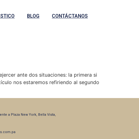
STICO
BLOG
CONTÁCTANOS
rcer ante dos situaciones: la primera si
tículo nos estaremos refiriendo al segundo
frente a Plaza New York, Bella Vista,
s.com.pa